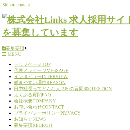
Skip to content
募集要項
MENU
トップページ
TOP
代表メッセージ
MESSAGE
インタビュー
INTERVIEW
働きやすい理由
REASON
田中社長ってどんな人？80の質問
80QUESTION
よくある質問
FAQ
会社概要
COMPANY
お問い合わせ
CONTACT
プライバシーポリシー
PRIVACY
お知らせ
NEWS
募集要項
RECRUIT