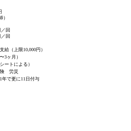
円
護師）
円／回
円／回
給（上限10,000円）
5〜3ヶ月）
シートによる）
険 労災
1年で更に11日付与