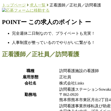
トップページ
求人一覧
正看護師／正社員／訪問看護
POINT
ー この求人のポイント ー
完全週休二日制なので、プライベートも充実！
人事制度が整っているのでやりがいに繋がる！
正看護師／正社員／訪問看護
職種
訪問看護施設の看護師
雇用形態
正社員
会社名
株式会社Links
訪問看護ステーションSowak
勤務地
〒862-0920
熊本県熊本市東区月出2丁目4−4
訪問看護事業所移転及び助産