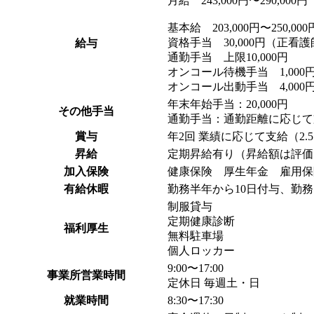
月給 243,000円〜290,000円
基本給 203,000円〜250,000
資格手当 30,000円（正看
給与
通勤手当 上限10,000円
オンコール待機手当 1,000
オンコール出動手当 4,000
年末年始手当：20,000円
その他手当
通勤手当：通勤距離に応じて支
賞与
年2回 業績に応じて支給（2.
昇給
定期昇給有り（昇給額は評価
加入保険
健康保険 厚生年金 雇用保
有給休暇
勤務半年から10日付与、勤務
制服貸与
定期健康診断
福利厚生
無料駐車場
個人ロッカー
9:00〜17:00
事業所営業時間
定休日 毎週土・日
就業時間
8:30〜17:30