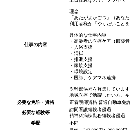
土日休みなので、プライベー
理念
「あたがよかごつ」（あなた
利用者様が「やりたいことを
具体的な仕事内容
・高齢者の医療ケア（服薬管
仕事の内容
・入浴支援
・清拭
・排泄支援
・家族支援
・環境設定
・医師、ケアマネ連携
※幹部候補を募集しています
地域医療で活躍したい方、キ
必要な免許・資格
正看護師資格 普通自動車免
訪問看護経験者優遇
必要な経験等
精神科病棟勤務経験者優遇
学歴
不問